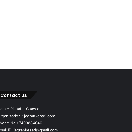
Contact Us
ame: Rishabh Chawla
rganization : jagrankesari.com
hone No.: 7409884040
mail ID: jagrankesari@gmail.com