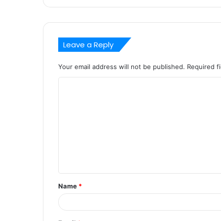
Leave a Reply
Your email address will not be published.
Required f
C
o
m
m
e
n
t
Name
*
*