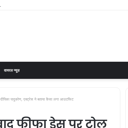
 अछनेरा-टनकपुर एक्सप्रेस, रेल मंत्री ने दी स्वीकृति
वायरल न्यूज़
ईं दीपिका पादुकोण, एक्ट्रेस ने बताया कैसा लगा आउटफिट
द फीफा ड्रेस पर ट्रोल