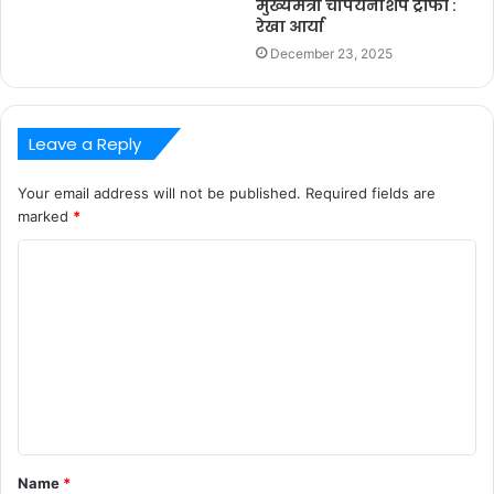
मुख्यमंत्री चैंपियनशिप ट्रॉफी :
रेखा आर्या
December 23, 2025
Leave a Reply
Your email address will not be published.
Required fields are
marked
*
C
o
m
m
e
n
t
Name
*
*