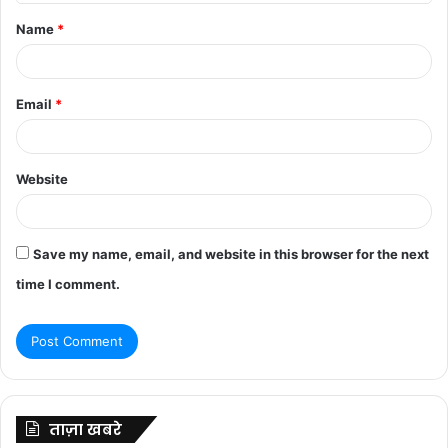
t
Name
*
*
Email
*
Website
Save my name, email, and website in this browser for the next
time I comment.
ताज़ा खबरे