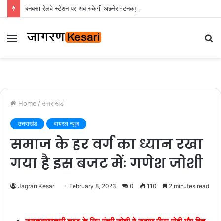
बनबसा रेलवे स्टेशन पर अब रुकेगी अछनेरा-टनकपुर एक्सप्रेस, रेल मंत्री ने दी स्वीकृति
Menu
S
fo
Home
/
उत्तराखंड
उत्तराखंड
वायरल न्यूज़
समाज के हर वर्ग का ध्यान रखा
गया है इस बजट मेंः गणेश जोशी
Jagran Kesari
February 8, 2023
0
110
2 minutes read
जनकल्याणकारी बजट के लिए मंत्री जोशी ने जताया पीएम मोदी और वित्त