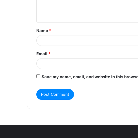
e
n
t
Name
*
*
Email
*
Save my name, email, and website in this browse