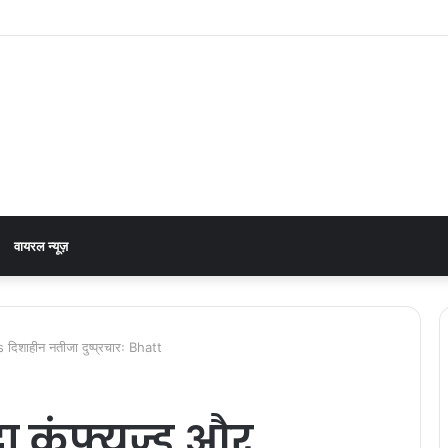
नेरा-टनकपुर एक्सप्रेस, रेल मंत्री ने दी स्वीकृति
वायरल न्यूज़
s दिशाहीन नतीजा दुष्प्रचारः Bhatt
दा कंफ्यूज्ड और