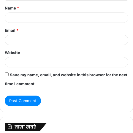
t
Name
*
*
Email
*
Website
Save my name, email, and website in this browser for the next
time I comment.
ताज़ा खबरे