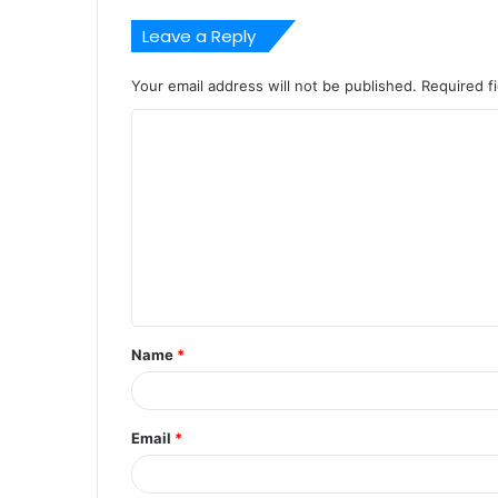
Leave a Reply
Your email address will not be published.
Required f
C
o
m
m
e
n
t
Name
*
*
Email
*