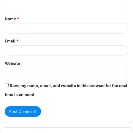
n
t
Name
*
*
Email
*
Website
Save my name, email, and website in this browser for the next
time I comment.