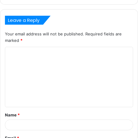
Leave a Reply
Your email address will not be published.
Required fields are
marked
*
C
o
m
m
e
n
t
Name
*
*
Email
*