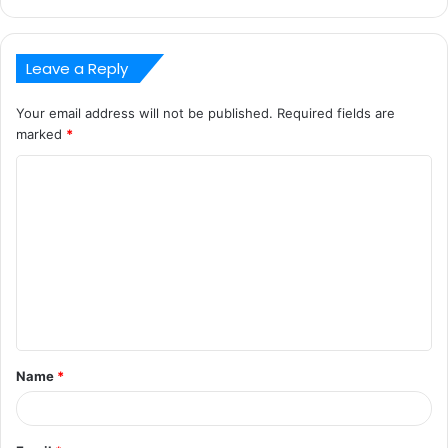
Leave a Reply
Your email address will not be published.
Required fields are
marked
*
C
o
m
m
e
n
t
Name
*
*