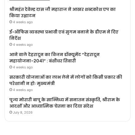
श्रीमहंत देवेन्द्र दास जी महाराज ने आखर शब्दकोश एप का
किया उद्घाटन
4 weeks ago
ई-ऑफिस व्यवस्था प्रभावी एवं सुगम बनाने के डीएम ने दिए
निर्देश
4 weeks ago
आने वाले देहरादून का विजन डॉक्यूमेंट “देहरादून
महायोजना-2041” : बंशीधर तिवारी
4 weeks ago
सरकारी योजनाओं का लाभ लेने में लोगों को किसी प्रकार की
परेशानी न होः मुख्यमंत्री
4 weeks ago
पूज्य मोरारी बापू के सान्निध्य में सनातन संस्कृति, श्रीराम के
आदर्शों और आध्यात्मिक चेतना का दिया संदेश
July 8, 2026