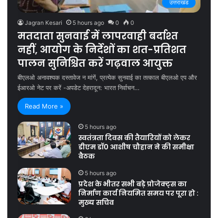
उत्तराखंड
Jagran Kesari
5 hours ago
0
0
मतदाता सुनवाई में लापरवाही बर्दाश्त
नहीं, आयोग के निर्देशों का शत-प्रतिशत
पालन सुनिश्चित करें गढ़वाल आयुक्त
बीएलओ अनावश्यक दस्तावेज न मांगें, प्रत्येक सुनवाई का तत्काल बीएलओ एप और
ईआरओ नेट पर करें -अपडेट देहरादून: भारत निर्वाचन…
Read More »
5 hours ago
स्वतंत्रता दिवस की तैयारियों को लेकर
डीएम डॉ0 आशीष चौहान ने की समीक्षा
बैठक
5 hours ago
प्रदेश के भीतर सभी बड़े प्रोजेक्ट्स का
निर्माण कार्य नियमित समय पर पूरा हो :
मुख्य सचिव