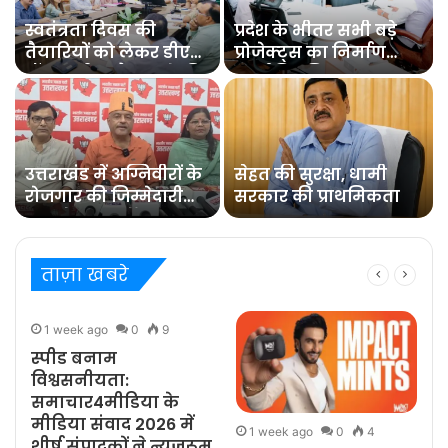
स्वतंत्रता दिवस की
प्रदेश के भीतर सभी बड़े
तैयारियों को लेकर डीएम
प्रोजेक्ट्स का निर्माण
डॉ0 आशीष चौहान ने की
कार्य नियमित समय पर
समीक्षा बैठक
पूरा हो : मुख्य सचिव
उत्तराखंड में अग्निवीरों के
सेहत की सुरक्षा, धामी
रोजगार की जिम्मेदारी
सरकार की प्राथमिकता
संभालेगा पुनर्रोजगार
सेल : कर्नल कोठियाल
ताज़ा खबरे
1 week ago
0
9
स्पीड बनाम
विश्वसनीयता:
समाचार4मीडिया के
मीडिया संवाद 2026 में
1 week ago
0
4
शीर्ष संपादकों ने न्यूज़रूम