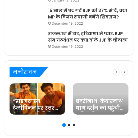
January 12, 2023
15 साल में घट गईं BJP की 37% सीटें, क्या
MP के विजय रुपाणी बनेंगे शिवराज?
December 19, 2022
राजस्थान में रार, हरियाणा में प्यार; BJP
संग गठबंधन पर क्या बोले JJP के चौटाला
December 19, 2022
मनोरंजन
“प्राइमटाइम
बदरीनाथ-केदारनाथ
टेलीविज़न पर उत्तर
धाम दर्शन को पहुंची
प्रदेश का प्रतिनिधित्व
प्रसिद्ध फिल्म
करना मेरे लिए गर्व की
अभिनेत्री रवीना टंडन
ज़िम्मेदारी है” कहते हैं
प्रविष्ट मिश्रा, कलर्स के