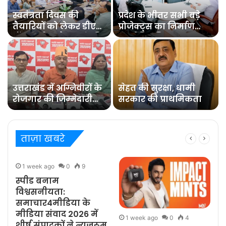
स्वतंत्रता दिवस की
प्रदेश के भीतर सभी बड़े
तैयारियों को लेकर डीएम
प्रोजेक्ट्स का निर्माण
डॉ0 आशीष चौहान ने की
कार्य नियमित समय पर
समीक्षा बैठक
पूरा हो : मुख्य सचिव
उत्तराखंड में अग्निवीरों के
सेहत की सुरक्षा, धामी
रोजगार की जिम्मेदारी
सरकार की प्राथमिकता
संभालेगा पुनर्रोजगार
सेल : कर्नल कोठियाल
ताज़ा खबरे
1 week ago
0
9
स्पीड बनाम
विश्वसनीयता:
समाचार4मीडिया के
मीडिया संवाद 2026 में
1 week ago
0
4
शीर्ष संपादकों ने न्यूज़रूम