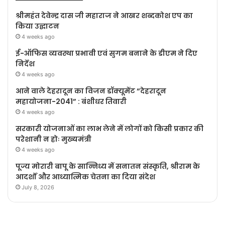
श्रीमहंत देवेन्द्र दास जी महाराज ने आखर शब्दकोश एप का
किया उद्घाटन
4 weeks ago
ई-ऑफिस व्यवस्था प्रभावी एवं सुगम बनाने के डीएम ने दिए
निर्देश
4 weeks ago
आने वाले देहरादून का विजन डॉक्यूमेंट “देहरादून
महायोजना-2041” : बंशीधर तिवारी
4 weeks ago
सरकारी योजनाओं का लाभ लेने में लोगों को किसी प्रकार की
परेशानी न होः मुख्यमंत्री
4 weeks ago
पूज्य मोरारी बापू के सान्निध्य में सनातन संस्कृति, श्रीराम के
आदर्शों और आध्यात्मिक चेतना का दिया संदेश
July 8, 2026