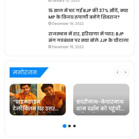
January 12, 2023
15 साल में घट गईं BJP की 37% सीटें, क्या
MP के विजय रुपाणी बनेंगे शिवराज?
December 19, 2022
राजस्थान में रार, हरियाणा में प्यार; BJP
संग गठबंधन पर क्या बोले JJP के चौटाला
December 19, 2022
मनोरंजन
“प्राइमटाइम
बदरीनाथ-केदारनाथ
टेलीविज़न पर उत्तर
धाम दर्शन को पहुंची
प्रदेश का प्रतिनिधित्व
प्रसिद्ध फिल्म
करना मेरे लिए गर्व की
अभिनेत्री रवीना टंडन
ज़िम्मेदारी है” कहते हैं
प्रविष्ट मिश्रा, कलर्स के