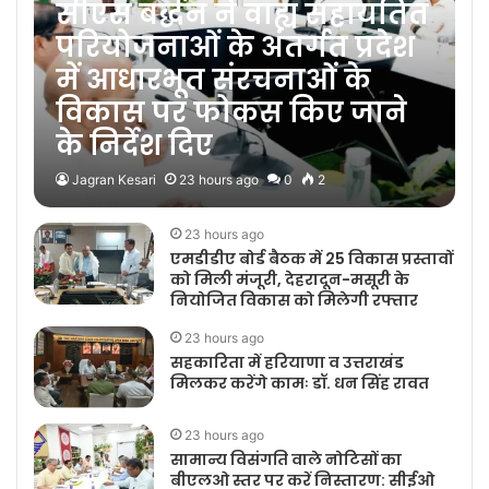
सीएस बर्द्धन ने वाह्य सहायतित
परियोजनाओं के अंतर्गत प्रदेश
में आधारभूत संरचनाओं के
विकास पर फोकस किए जाने
के निर्देश दिए
Jagran Kesari
23 hours ago
0
2
23 hours ago
एमडीडीए बोर्ड बैठक में 25 विकास प्रस्तावों
को मिली मंजूरी, देहरादून-मसूरी के
नियोजित विकास को मिलेगी रफ्तार
23 hours ago
सहकारिता में हरियाणा व उत्तराखंड
मिलकर करेंगे कामः डॉ. धन सिंह रावत
23 hours ago
सामान्य विसंगति वाले नोटिसों का
बीएलओ स्तर पर करें निस्तारण: सीईओ