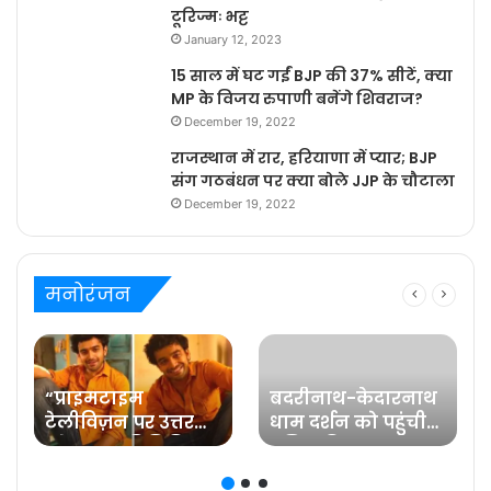
टूरिज्मः भट्ट
January 12, 2023
15 साल में घट गईं BJP की 37% सीटें, क्या
MP के विजय रुपाणी बनेंगे शिवराज?
December 19, 2022
राजस्थान में रार, हरियाणा में प्यार; BJP
संग गठबंधन पर क्या बोले JJP के चौटाला
December 19, 2022
मनोरंजन
“प्राइमटाइम
बदरीनाथ-केदारनाथ
टेलीविज़न पर उत्तर
धाम दर्शन को पहुंची
प्रदेश का प्रतिनिधित्व
प्रसिद्ध फिल्म
करना मेरे लिए गर्व की
अभिनेत्री रवीना टंडन