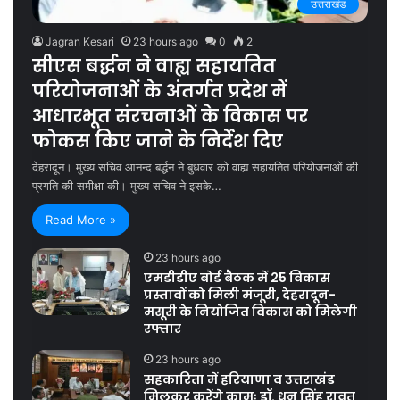
उत्तराखंड
Jagran Kesari
23 hours ago
0
2
सीएस बर्द्धन ने वाह्य सहायतित
परियोजनाओं के अंतर्गत प्रदेश में
आधारभूत संरचनाओं के विकास पर
फोकस किए जाने के निर्देश दिए
देहरादून। मुख्य सचिव आनन्द बर्द्धन ने बुधवार को वाह्य सहायतित परियोजनाओं की
प्रगति की समीक्षा की। मुख्य सचिव ने इसके…
Read More »
23 hours ago
एमडीडीए बोर्ड बैठक में 25 विकास
प्रस्तावों को मिली मंजूरी, देहरादून-
मसूरी के नियोजित विकास को मिलेगी
रफ्तार
23 hours ago
सहकारिता में हरियाणा व उत्तराखंड
मिलकर करेंगे कामः डॉ. धन सिंह रावत