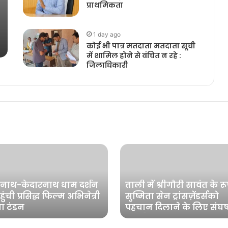
प्राथमिकता
1 day ago
कोई भी पात्र मतदाता मतदाता सूची
में शामिल होने से वंचित न रहे :
जिलाधिकारी
नाथ-केदारनाथ धाम दर्शन
ताली में श्रीगौरी सावंत के रूप
ुंची प्रसिद्ध फिल्म अभिनेत्री
सुष्मिता सेन ट्रांसज़ेंडर्सको
ा टंडन
पहचान दिलाने के लिए संघर्
करेंगी