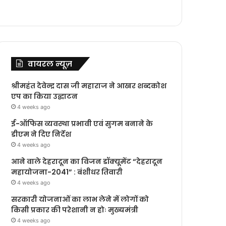
वायरल न्यूज़
श्रीमहंत देवेन्द्र दास जी महाराज ने आखर शब्दकोश
एप का किया उद्घाटन
4 weeks ago
ई-ऑफिस व्यवस्था प्रभावी एवं सुगम बनाने के
डीएम ने दिए निर्देश
4 weeks ago
आने वाले देहरादून का विजन डॉक्यूमेंट “देहरादून
महायोजना-2041” : बंशीधर तिवारी
4 weeks ago
सरकारी योजनाओं का लाभ लेने में लोगों को
किसी प्रकार की परेशानी न होः मुख्यमंत्री
4 weeks ago