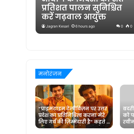
प्रतिशत पालन सुनिश्चित
करें गढ़वाल आयुक्त
Jagran Kesari
6 hours ago
0
0
मनोरंजन
“प्राइमटाइम टेलीविज़न पर उत्तर
बदरी
ाबी आंखें,
प्रदेश का प्रतिनिधित्व करना मेरे
को पह
धा समां
लिए गर्व की ज़िम्मेदारी है” कहते हैं
रवीन
प्रविष्ट मिश्रा, कलर्स के ‘बरेली के