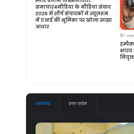
 लौट आया:
स्पीड बनाम विश्वसनीयता:
्रिज़र्वेटिव्स
समाचार4मीडिया के मीडिया संवाद
्स और प्रोटीन
2026 में शीर्ष संपादकों ने न्यूज़रूम
ंज
में एआई की भूमिका पर खोजा साझा
आधार
1 wee
इम्पैक
भारत म
नियुक्
उत्तराखंड
उत्तर प्रदेश