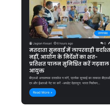
उत्तराखंड
Jagran Kesari
6 hours ago
0
मतदाता सुनवाई में लापरवाही बर्दाश्
नहीं, आयोग के निर्देशों का शत-
प्रतिशत पालन सुनिश्चित करें गढ़वाल
आयुक्त
बीएलओ अनावश्यक दस्तावेज न मांगें, प्रत्येक सुनवाई का तत्काल बीएल
एप और ईआरओ नेट पर करें -अपडेट देहरादून: भारत निर्वाचन…
Read More »